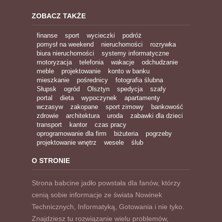
ZOBACZ TAKŻE
finanse
sport
wycieczki
podróż
pomysł na weekend
nieruchomości
rozrywka
biura nieruchomości
systemy informatyczne
motoryzacja
telefonia
wakacje
odchudzanie
meble
projektowanie
konto w banku
mieszkanie
pośrednicy
fotografia ślubna
Słupsk
ogród
Olsztyn
spedycja
szafy
portal
dieta
wypoczynek
apartamenty
wczasyw
zakopane
sport zimowy
bankowość
zdrowie
architektura
uroda
zabawki dla dzieci
transport
kantor
czas pracy
oprogramowanie dla firm
biżuteria
pogrzeby
projektowanie wnętrz
wesele
ślub
O STRONIE
Strona babcine jadło powstała dla fanów, którzy
cenią sobie informacje ze świata Nowinek
Technicznych, Informatyką, Gotowania i nie tyko.
Znajdziesz tu rozwiązanie wielu problemów,