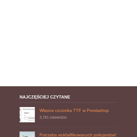
NAJCZĘŚCIEJ CZYTANE
Własna czcionka TTF w Prestashop
3,781
odwiedzin
Potrzeba wykfalifikowanych policjantów!