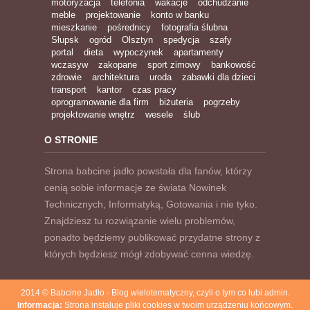
motoryzacja
telefonia
wakacje
odchudzanie
meble
projektowanie
konto w banku
mieszkanie
pośrednicy
fotografia ślubna
Słupsk
ogród
Olsztyn
spedycja
szafy
portal
dieta
wypoczynek
apartamenty
wczasyw
zakopane
sport zimowy
bankowość
zdrowie
architektura
uroda
zabawki dla dzieci
transport
kantor
czas pracy
oprogramowanie dla firm
biżuteria
pogrzeby
projektowanie wnętrz
wesele
ślub
O STRONIE
Strona babcine jadło powstała dla fanów, którzy
cenią sobie informacje ze świata Nowinek
Technicznych, Informatyką, Gotowania i nie tyko.
Znajdziesz tu rozwiązanie wielu problemów,
ponadto będziemy publikować przydatne strony z
których będziesz mógł zdobywać cenna wiedzę.
2014 © Babcine Jadło - Blog wielotematyczny, czyli o tym co lubi admin.
Informacja:
Strona instaluje pliki cookies w twoim urządzeniu końcowym.