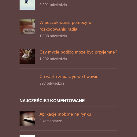
3,391
odwiedzin
W poszukiwaniu pomocy w
rozkodowaniu radia
1,938
odwiedzin
Czy mycie podłóg może być przyjemne?
1,292
odwiedzin
Co warto zobaczyć we Lwowie
997
odwiedzin
NAJCZĘŚCIEJ KOMENTOWANE
Aplikacje mobilne na rynku
3 komentarze