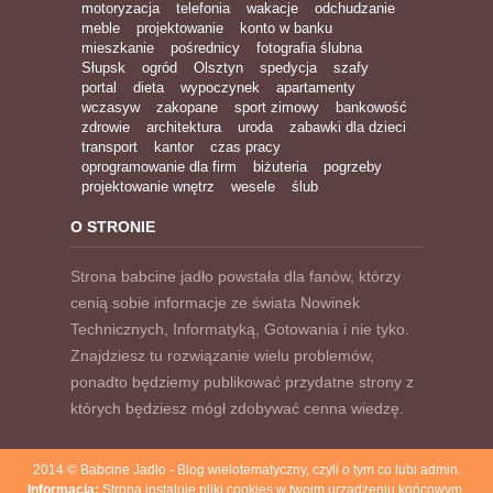
motoryzacja
telefonia
wakacje
odchudzanie
meble
projektowanie
konto w banku
mieszkanie
pośrednicy
fotografia ślubna
Słupsk
ogród
Olsztyn
spedycja
szafy
portal
dieta
wypoczynek
apartamenty
wczasyw
zakopane
sport zimowy
bankowość
zdrowie
architektura
uroda
zabawki dla dzieci
transport
kantor
czas pracy
oprogramowanie dla firm
biżuteria
pogrzeby
projektowanie wnętrz
wesele
ślub
O STRONIE
Strona babcine jadło powstała dla fanów, którzy
cenią sobie informacje ze świata Nowinek
Technicznych, Informatyką, Gotowania i nie tyko.
Znajdziesz tu rozwiązanie wielu problemów,
ponadto będziemy publikować przydatne strony z
których będziesz mógł zdobywać cenna wiedzę.
2014 © Babcine Jadło - Blog wielotematyczny, czyli o tym co lubi admin.
Informacja:
Strona instaluje pliki cookies w twoim urządzeniu końcowym.