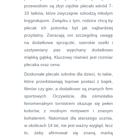
przewodnim są zbyt ciężkie plecaki wśród 7-
10 latków, które zwyczajnie szkodzą młodym
kręgosłupom. Związku z tym, rodzice chcą by
plecak ich potomka był jak najbardziej
przydatny. Zwracają oni szczególną uwagę
na dodatkowe sprzączki, szerokie szelki i
usztywniany pas wypchany dodatkowo
miękką gąbką. Kluczowy również jest rozmiar
plecaka oraz cena.
Doskonałe plecaki szkolne dla dzieci, to takie,
które przedstawiają topowe postaci z bajek,
filmów czy gier, a dodatkowo są znanych firm
sportowych. Oczywiście, dla ośmiolatka
fenomenalnym tornistrem okazuje się pełen
kolorów, z modnym motywem i znanym
bohaterem. Natomiast dla starszego ucznia,
w okolicach 14 lat, nie jest ważny wygląd, lecz
to, żeby afirmował się znaną marką