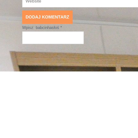
Wpisz: babcinhasłoś
*