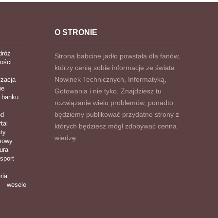
O STRONIE
dróż
Strona babcine jadło powstała dla fanów,
ości
którzy cenią sobie informacje ze świata
Nowinek Technicznych, Informatyką,
zacja
ie
Gotowania i nie tyko. Znajdziesz tu
 banku
rozwiązanie wielu problemów, ponadto
będziemy publikować przydatne strony z
ód
tal
których będziesz mógł zdobywać cenna
ty
wiedzę.
imowy
ura
nsport
ria
wesele