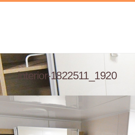
interior-1822511_1920