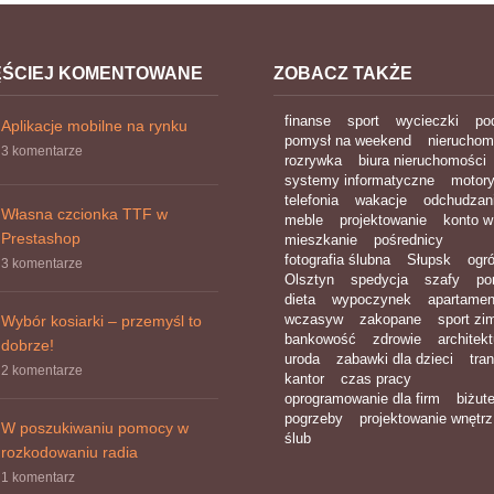
ĘŚCIEJ KOMENTOWANE
ZOBACZ TAKŻE
finanse
sport
wycieczki
po
Aplikacje mobilne na rynku
pomysł na weekend
nieruchom
3 komentarze
rozrywka
biura nieruchomości
systemy informatyczne
motory
telefonia
wakacje
odchudzan
Własna czcionka TTF w
meble
projektowanie
konto w
Prestashop
mieszkanie
pośrednicy
fotografia ślubna
Słupsk
ogr
3 komentarze
Olsztyn
spedycja
szafy
por
dieta
wypoczynek
apartamen
wczasyw
zakopane
sport z
Wybór kosiarki – przemyśl to
bankowość
zdrowie
architekt
dobrze!
uroda
zabawki dla dzieci
tra
2 komentarze
kantor
czas pracy
oprogramowanie dla firm
biżute
pogrzeby
projektowanie wnętrz
W poszukiwaniu pomocy w
ślub
rozkodowaniu radia
1 komentarz