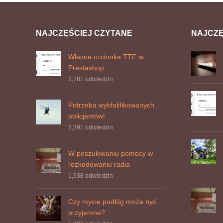
NAJCZĘŚCIEJ CZYTANE
NAJCZ
Własna czcionka TTF w
Prestashop
3,781
odwiedzin
Potrzeba wykfalifikowanych
policjantów!
3,391
odwiedzin
W poszukiwaniu pomocy w
rozkodowaniu radia
1,938
odwiedzin
Czy mycie podłóg może być
przyjemne?