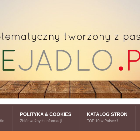
POLITYKA & COOKIES
KATALOG STRON
dło
Zbiór ważnych informacji
TOP 10 w Polsce !