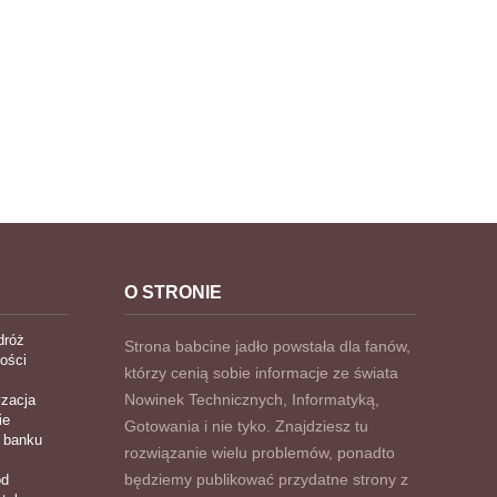
O STRONIE
dróż
Strona babcine jadło powstała dla fanów,
ości
którzy cenią sobie informacje ze świata
Nowinek Technicznych, Informatyką,
zacja
ie
Gotowania i nie tyko. Znajdziesz tu
 banku
rozwiązanie wielu problemów, ponadto
będziemy publikować przydatne strony z
ód