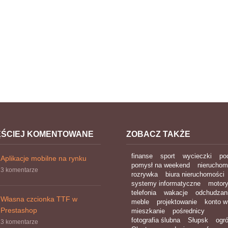
ĘŚCIEJ KOMENTOWANE
ZOBACZ TAKŻE
finanse
sport
wycieczki
po
Aplikacje mobilne na rynku
pomysł na weekend
nieruchom
3 komentarze
rozrywka
biura nieruchomości
systemy informatyczne
motory
telefonia
wakacje
odchudzan
Własna czcionka TTF w
meble
projektowanie
konto w
Prestashop
mieszkanie
pośrednicy
fotografia ślubna
Słupsk
ogr
3 komentarze