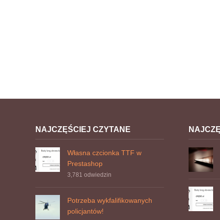
NAJCZĘŚCIEJ CZYTANE
NAJCZ
Własna czcionka TTF w
Prestashop
3,781
odwiedzin
Potrzeba wykfalifikowanych
policjantów!