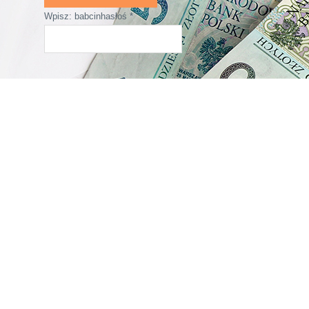
Wpisz: babcinhasłoś
*