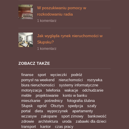
W poszukiwaniu pomocy w
rozkodowaniu radia
1 komentarz
Jak wygląda rynek nieruchomości w
Słupsku?
1 komentarz
ZOBACZ TAKŻE
finanse
sport
wycieczki
podróż
pomysł na weekend
nieruchomości
rozrywka
biura nieruchomości
systemy informatyczne
motoryzacja
telefonia
wakacje
odchudzanie
meble
projektowanie
konto w banku
mieszkanie
pośrednicy
fotografia ślubna
Słupsk
ogród
Olsztyn
spedycja
szafy
portal
dieta
wypoczynek
apartamenty
wczasyw
zakopane
sport zimowy
bankowość
zdrowie
architektura
uroda
zabawki dla dzieci
transport
kantor
czas pracy