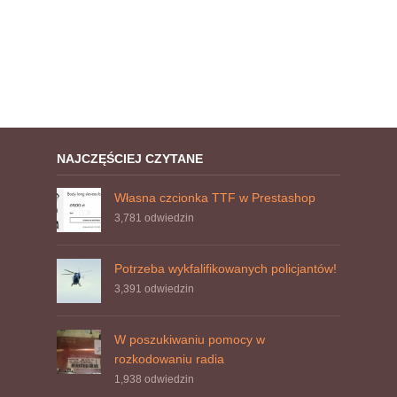
NAJCZĘŚCIEJ CZYTANE
Własna czcionka TTF w Prestashop
3,781
odwiedzin
Potrzeba wykfalifikowanych policjantów!
3,391
odwiedzin
W poszukiwaniu pomocy w
rozkodowaniu radia
1,938
odwiedzin