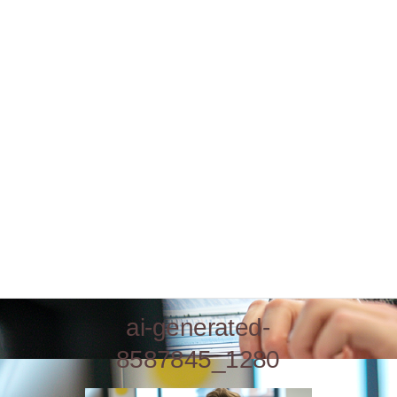
ai-generated-
8587845_1280