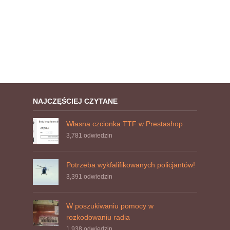
NAJCZĘŚCIEJ CZYTANE
Własna czcionka TTF w Prestashop
3,781
odwiedzin
Potrzeba wykfalifikowanych policjantów!
3,391
odwiedzin
W poszukiwaniu pomocy w
rozkodowaniu radia
1,938
odwiedzin