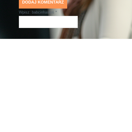
Wpisz: babcinhasłoś
*