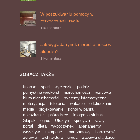
W poszukiwaniu pomocy w
rozkodowaniu radia
1 komentarz
Jak wygląda rynek nieruchomości w
Słupsku?
1 komentarz
ZOBACZ TAKŻE
finanse
sport
wycieczki
podróż
pomysł na weekend
nieruchomości
rozrywka
biura nieruchomości
systemy informatyczne
motoryzacja
telefonia
wakacje
odchudzanie
meble
projektowanie
konto w banku
mieszkanie
pośrednicy
fotografia ślubna
Słupsk
ogród
Olsztyn
spedycja
szafy
portal
dieta
wypoczynek
apartamenty
wczasyw
zakopane
sport zimowy
bankowość
zdrowie
architektura
uroda
zabawki dla dzieci