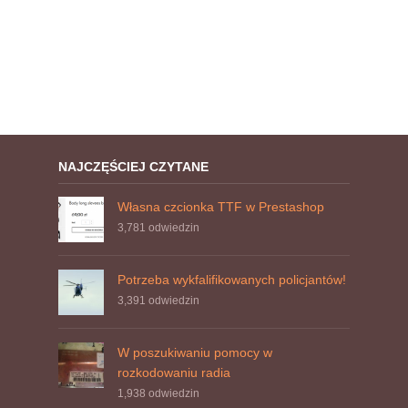
NAJCZĘŚCIEJ CZYTANE
Własna czcionka TTF w Prestashop
3,781
odwiedzin
Potrzeba wykfalifikowanych policjantów!
3,391
odwiedzin
W poszukiwaniu pomocy w
rozkodowaniu radia
1,938
odwiedzin