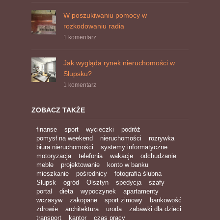
W poszukiwaniu pomocy w
rozkodowaniu radia
1 komentarz
Jak wygląda rynek nieruchomości w
Słupsku?
1 komentarz
ZOBACZ TAKŻE
finanse
sport
wycieczki
podróż
pomysł na weekend
nieruchomości
rozrywka
biura nieruchomości
systemy informatyczne
motoryzacja
telefonia
wakacje
odchudzanie
meble
projektowanie
konto w banku
mieszkanie
pośrednicy
fotografia ślubna
Słupsk
ogród
Olsztyn
spedycja
szafy
portal
dieta
wypoczynek
apartamenty
wczasyw
zakopane
sport zimowy
bankowość
zdrowie
architektura
uroda
zabawki dla dzieci
transport
kantor
czas pracy