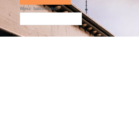
Wpisz: babcinhasłoś
*