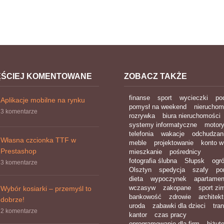
ĘŚCIEJ KOMENTOWANE
ZOBACZ TAKŻE
finanse
sport
wycieczki
po
Aplikacje mobilne na rynku
pomysł na weekend
nieruchom
3 komentarze
rozrywka
biura nieruchomości
systemy informatyczne
motory
telefonia
wakacje
odchudzan
Własna czcionka TTF w
meble
projektowanie
konto w
Prestashop
mieszkanie
pośrednicy
fotografia ślubna
Słupsk
ogr
3 komentarze
Olsztyn
spedycja
szafy
por
dieta
wypoczynek
apartamen
wczasyw
zakopane
sport z
Wybór kosiarki – przemyśl to
bankowość
zdrowie
architekt
dobrze!
uroda
zabawki dla dzieci
tra
2 komentarze
kantor
czas pracy
oprogramowanie dla firm
biżute