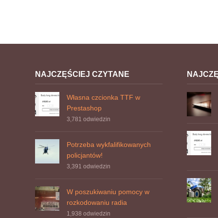
NAJCZĘŚCIEJ CZYTANE
NAJCZ
Własna czcionka TTF w
Prestashop
3,781
odwiedzin
Potrzeba wykfalifikowanych
policjantów!
3,391
odwiedzin
W poszukiwaniu pomocy w
rozkodowaniu radia
1,938
odwiedzin