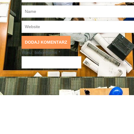
Wpisz: babcinhasłoś
*