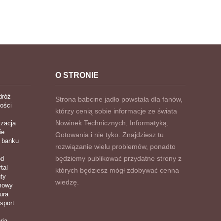
O STRONIE
dróż
Strona babcine jadło powstała dla fanów,
ości
którzy cenią sobie informacje ze świata
Nowinek Technicznych, Informatyką,
zacja
ie
Gotowania i nie tyko. Znajdziesz tu
 banku
rozwiązanie wielu problemów, ponadto
będziemy publikować przydatne strony z
ód
tal
których będziesz mógł zdobywać cenna
ty
wiedzę.
imowy
ura
nsport
ria