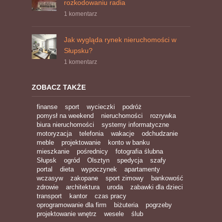
rozkodowaniu radia
1 komentarz
Jak wygląda rynek nieruchomości w
Słupsku?
1 komentarz
ZOBACZ TAKŻE
finanse
sport
wycieczki
podróż
pomysł na weekend
nieruchomości
rozrywka
biura nieruchomości
systemy informatyczne
motoryzacja
telefonia
wakacje
odchudzanie
meble
projektowanie
konto w banku
mieszkanie
pośrednicy
fotografia ślubna
Słupsk
ogród
Olsztyn
spedycja
szafy
portal
dieta
wypoczynek
apartamenty
wczasyw
zakopane
sport zimowy
bankowość
zdrowie
architektura
uroda
zabawki dla dzieci
transport
kantor
czas pracy
oprogramowanie dla firm
biżuteria
pogrzeby
projektowanie wnętrz
wesele
ślub