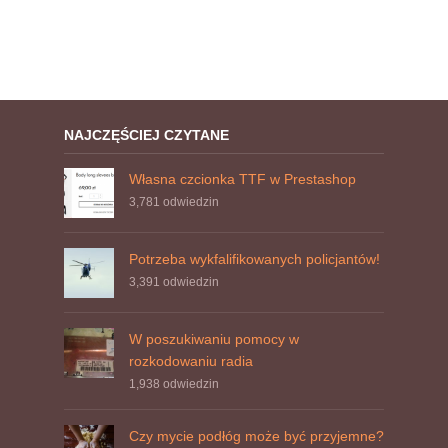
NAJCZĘŚCIEJ CZYTANE
Własna czcionka TTF w Prestashop
3,781
odwiedzin
Potrzeba wykfalifikowanych policjantów!
3,391
odwiedzin
W poszukiwaniu pomocy w
rozkodowaniu radia
1,938
odwiedzin
Czy mycie podłóg może być przyjemne?