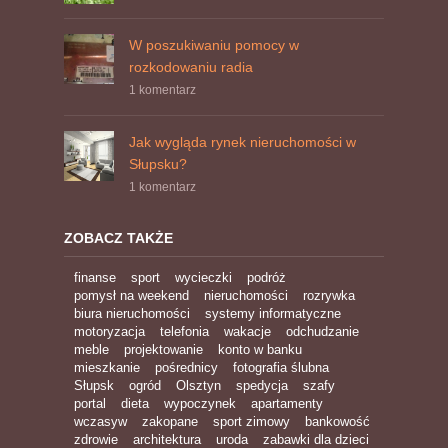
W poszukiwaniu pomocy w
rozkodowaniu radia
1 komentarz
Jak wygląda rynek nieruchomości w
Słupsku?
1 komentarz
ZOBACZ TAKŻE
finanse
sport
wycieczki
podróż
pomysł na weekend
nieruchomości
rozrywka
biura nieruchomości
systemy informatyczne
motoryzacja
telefonia
wakacje
odchudzanie
meble
projektowanie
konto w banku
mieszkanie
pośrednicy
fotografia ślubna
Słupsk
ogród
Olsztyn
spedycja
szafy
portal
dieta
wypoczynek
apartamenty
wczasyw
zakopane
sport zimowy
bankowość
zdrowie
architektura
uroda
zabawki dla dzieci