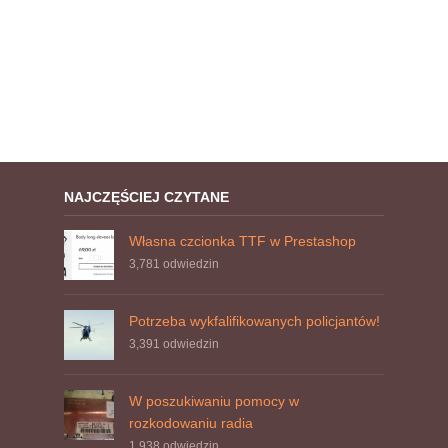
NAJCZĘŚCIEJ CZYTANE
Własna czcionka TTF w Prestashop
3,781
odwiedzin
Potrzeba wykfalifikowanych policjantów!
3,391
odwiedzin
W poszukiwaniu pomocy w
rozkodowaniu radia
1,938
odwiedzin