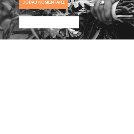
Wpisz: babcinhasłoś
*