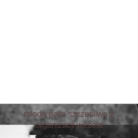
mloda para szczesliwa z
organizacji wesela