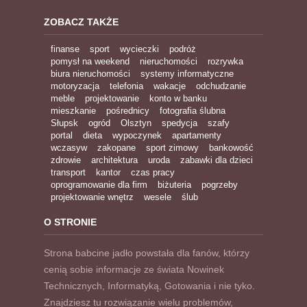
ZOBACZ TAKŻE
finanse
sport
wycieczki
podróż
pomysł na weekend
nieruchomości
rozrywka
biura nieruchomości
systemy informatyczne
motoryzacja
telefonia
wakacje
odchudzanie
meble
projektowanie
konto w banku
mieszkanie
pośrednicy
fotografia ślubna
Słupsk
ogród
Olsztyn
spedycja
szafy
portal
dieta
wypoczynek
apartamenty
wczasyw
zakopane
sport zimowy
bankowość
zdrowie
architektura
uroda
zabawki dla dzieci
transport
kantor
czas pracy
oprogramowanie dla firm
biżuteria
pogrzeby
projektowanie wnętrz
wesele
ślub
O STRONIE
Strona babcine jadło powstała dla fanów, którzy
cenią sobie informacje ze świata Nowinek
Technicznych, Informatyką, Gotowania i nie tyko.
Znajdziesz tu rozwiązanie wielu problemów,