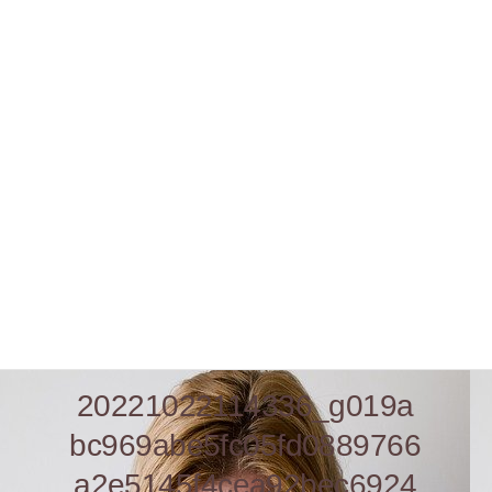
20221022114336_g019a
bc969abe5fc05fd0889766
a2e5145f4cea92bec6924