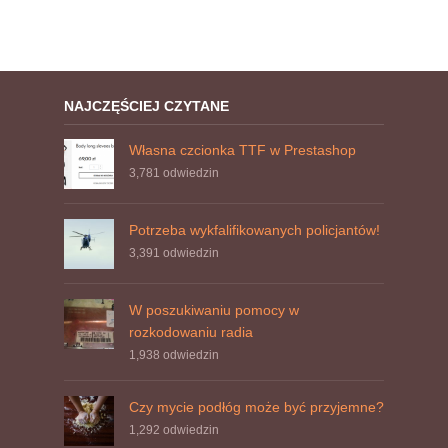
NAJCZĘŚCIEJ CZYTANE
Własna czcionka TTF w Prestashop
3,781
odwiedzin
Potrzeba wykfalifikowanych policjantów!
3,391
odwiedzin
W poszukiwaniu pomocy w
rozkodowaniu radia
1,938
odwiedzin
Czy mycie podłóg może być przyjemne?
1,292
odwiedzin