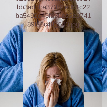
bb3ad5ba37081ed51c22
ba5492e49f830ee2e9741
89fa6c48_640.jpg