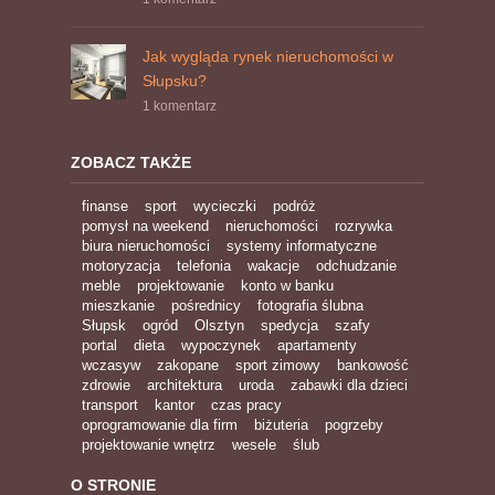
Jak wygląda rynek nieruchomości w
Słupsku?
1 komentarz
ZOBACZ TAKŻE
finanse
sport
wycieczki
podróż
pomysł na weekend
nieruchomości
rozrywka
biura nieruchomości
systemy informatyczne
motoryzacja
telefonia
wakacje
odchudzanie
meble
projektowanie
konto w banku
mieszkanie
pośrednicy
fotografia ślubna
Słupsk
ogród
Olsztyn
spedycja
szafy
portal
dieta
wypoczynek
apartamenty
wczasyw
zakopane
sport zimowy
bankowość
zdrowie
architektura
uroda
zabawki dla dzieci
transport
kantor
czas pracy
oprogramowanie dla firm
biżuteria
pogrzeby
projektowanie wnętrz
wesele
ślub
O STRONIE