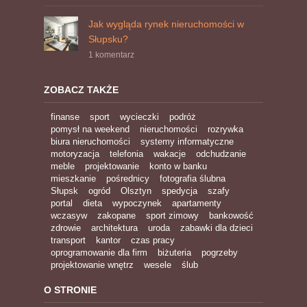
Jak wygląda rynek nieruchomości w
Słupsku?
1 komentarz
ZOBACZ TAKŻE
finanse
sport
wycieczki
podróż
pomysł na weekend
nieruchomości
rozrywka
biura nieruchomości
systemy informatyczne
motoryzacja
telefonia
wakacje
odchudzanie
meble
projektowanie
konto w banku
mieszkanie
pośrednicy
fotografia ślubna
Słupsk
ogród
Olsztyn
spedycja
szafy
portal
dieta
wypoczynek
apartamenty
wczasyw
zakopane
sport zimowy
bankowość
zdrowie
architektura
uroda
zabawki dla dzieci
transport
kantor
czas pracy
oprogramowanie dla firm
biżuteria
pogrzeby
projektowanie wnętrz
wesele
ślub
O STRONIE