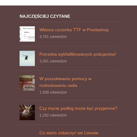
NAJCZĘŚCIEJ CZYTANE
Własna czcionka TTF w Prestashop
3,781
odwiedzin
Potrzeba wykfalifikowanych policjantów!
3,391
odwiedzin
W poszukiwaniu pomocy w
rozkodowaniu radia
1,938
odwiedzin
Czy mycie podłóg może być przyjemne?
1,292
odwiedzin
Co warto zobaczyć we Lwowie