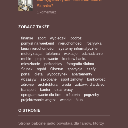
Słupsku?
1 komentarz
ZOBACZ TAKŻE
finanse
sport
wycieczki
podróż
pomysł na weekend
nieruchomości
rozrywka
biura nieruchomości
systemy informatyczne
motoryzacja
telefonia
wakacje
odchudzanie
meble
projektowanie
konto w banku
mieszkanie
pośrednicy
fotografia ślubna
Słupsk
ogród
Olsztyn
spedycja
szafy
portal
dieta
wypoczynek
apartamenty
wczasyw
zakopane
sport zimowy
bankowość
zdrowie
architektura
uroda
zabawki dla dzieci
transport
kantor
czas pracy
oprogramowanie dla firm
biżuteria
pogrzeby
projektowanie wnętrz
wesele
ślub
O STRONIE
Strona babcine jadło powstała dla fanów, którzy