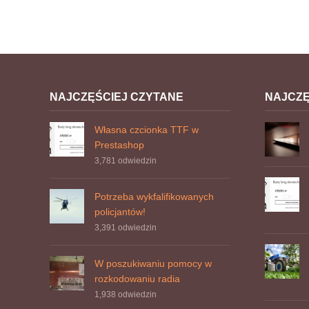
NAJCZĘŚCIEJ CZYTANE
NAJCZ
Własna czcionka TTF w
Prestashop
3,781
odwiedzin
Potrzeba wykfalifikowanych
policjantów!
3,391
odwiedzin
W poszukiwaniu pomocy w
rozkodowaniu radia
1,938
odwiedzin