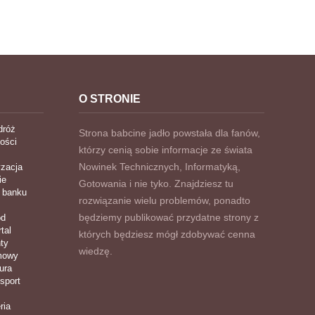
O STRONIE
dróż
Strona babcine jadło powstała dla fanów,
ości
którzy cenią sobie informacje ze świata
Nowinek Technicznych, Informatyką,
zacja
ie
Gotowania i nie tyko. Znajdziesz tu
 banku
rozwiązanie wielu problemów, ponadto
będziemy publikować przydatne strony z
ód
tal
których będziesz mógł zdobywać cenna
ty
wiedzę.
imowy
ura
nsport
ria