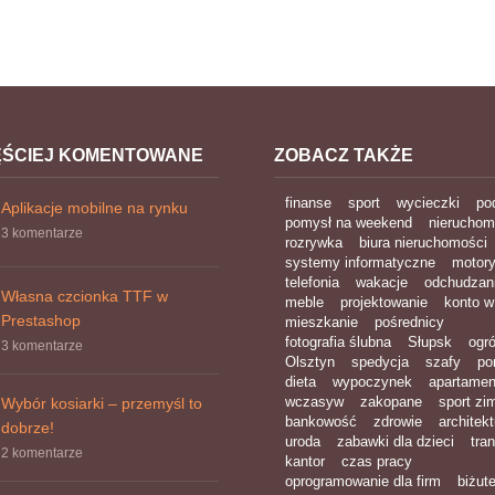
ĘŚCIEJ KOMENTOWANE
ZOBACZ TAKŻE
finanse
sport
wycieczki
po
Aplikacje mobilne na rynku
pomysł na weekend
nieruchom
3 komentarze
rozrywka
biura nieruchomości
systemy informatyczne
motory
telefonia
wakacje
odchudzan
Własna czcionka TTF w
meble
projektowanie
konto w
Prestashop
mieszkanie
pośrednicy
fotografia ślubna
Słupsk
ogr
3 komentarze
Olsztyn
spedycja
szafy
por
dieta
wypoczynek
apartamen
wczasyw
zakopane
sport z
Wybór kosiarki – przemyśl to
bankowość
zdrowie
architekt
dobrze!
uroda
zabawki dla dzieci
tra
2 komentarze
kantor
czas pracy
oprogramowanie dla firm
biżute