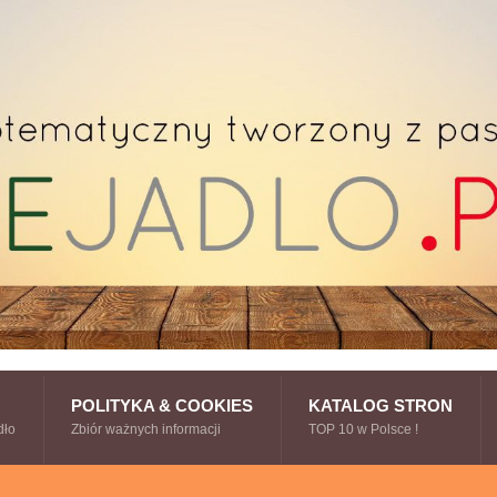
POLITYKA & COOKIES
KATALOG STRON
dło
Zbiór ważnych informacji
TOP 10 w Polsce !