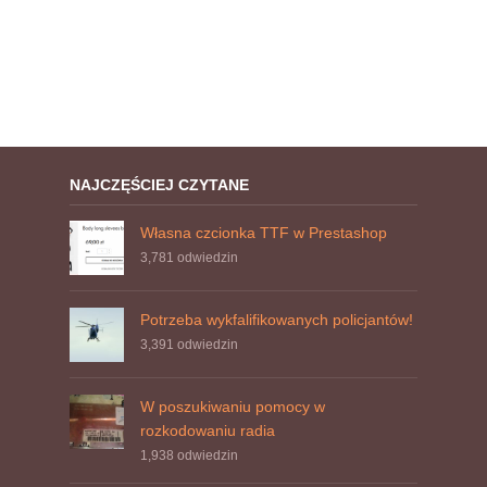
NAJCZĘŚCIEJ CZYTANE
Własna czcionka TTF w Prestashop
3,781
odwiedzin
Potrzeba wykfalifikowanych policjantów!
3,391
odwiedzin
W poszukiwaniu pomocy w
rozkodowaniu radia
1,938
odwiedzin