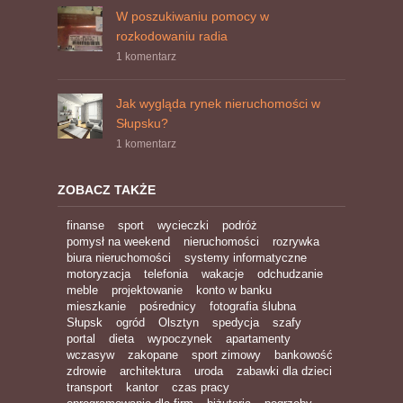
W poszukiwaniu pomocy w
rozkodowaniu radia
1 komentarz
Jak wygląda rynek nieruchomości w
Słupsku?
1 komentarz
ZOBACZ TAKŻE
finanse
sport
wycieczki
podróż
pomysł na weekend
nieruchomości
rozrywka
biura nieruchomości
systemy informatyczne
motoryzacja
telefonia
wakacje
odchudzanie
meble
projektowanie
konto w banku
mieszkanie
pośrednicy
fotografia ślubna
Słupsk
ogród
Olsztyn
spedycja
szafy
portal
dieta
wypoczynek
apartamenty
wczasyw
zakopane
sport zimowy
bankowość
zdrowie
architektura
uroda
zabawki dla dzieci
transport
kantor
czas pracy